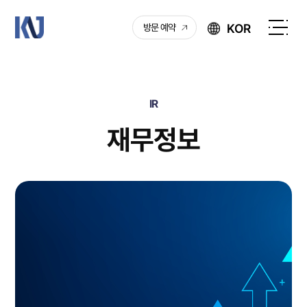
케
KOR
방문 예약
이
전
엔
체
제
메
이
뉴
IR
열
기
재무정보