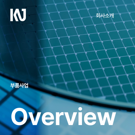
케
회사소개
이
엔
제
회사개요
이
CEO 인사말
연혁
부품사업
연구·개발
오시는 길
Overview
방문 예약